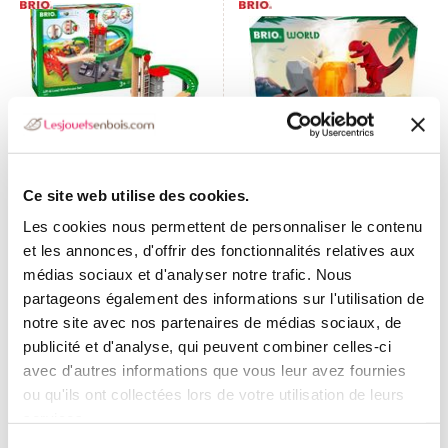
Grand Circuit Plateforme
Volcan Dinosaure en
Ce site web utilise des cookies.
Multimodale
Éruption
Les cookies nous permettent de personnaliser le contenu
et les annonces, d'offrir des fonctionnalités relatives aux
TTC
TTC
104,90 €
45,90 €
médias sociaux et d'analyser notre trafic. Nous
Ajouter au panier
Ajouter au panier
partageons également des informations sur l'utilisation de
notre site avec nos partenaires de médias sociaux, de
publicité et d'analyse, qui peuvent combiner celles-ci
avec d'autres informations que vous leur avez fournies
ou qu'ils ont collectées lors de votre utilisation de leurs
services.