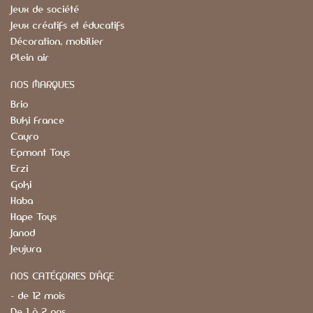
Jeux de société
Jeux créatifs et éducatifs
Décoration, mobilier
Plein air
NOS MARQUES
Brio
Buki France
Cayro
Egmont Toys
Erzi
Goki
Haba
Hape Toys
Janod
Jeujura
NOS CATÉGORIES D'ÂGE
- de 12 mois
De 1 à 2 ans