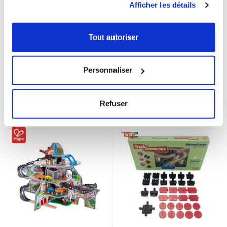
Afficher les détails
Tout autoriser
Circuit Dinosaure
Circuit d’activités
portuaires
Personnaliser
TTC
TTC
29,90 €
53,31 €
Ajouter au panier
Ajouter au panier
Refuser