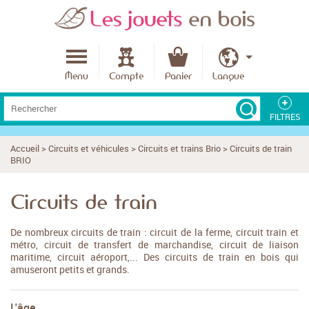
Menu
Compte
Panier
Langue
FILTRES
L'âge
Accueil
>
Circuits et véhicules
>
Circuits et trains Brio
>
Circuits de train
BRIO
Le budget
Circuits de train
De nombreux circuits de train : circuit de la ferme, circuit train et
métro, circuit de transfert de marchandise, circuit de liaison
Meilleures notes produits
maritime, circuit aéroport,... Des circuits de train en bois qui
Fabriqué en France
amuseront petits et grands.
Fabriqué en Europe
L'âge