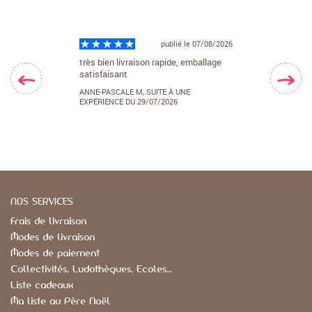
ublié le 29/07/2026
publié le 07/08/2026
achat ! Mon fils
très bien livraison rapide, emballage
Produit corresp
que bateau en
satisfaisant
envoi rapide
t envoi rapide
ANNE-PASCALE M,
SUITE À UNE
V P,
SUITE À UNE 
EXPÉRIENCE DU 29/07/2026
21/07/2026
NE EXPÉRIENCE DU
NOS SERVICES
ublié le 07/08/2026
Frais de livraison
pide, emballage
Modes de livraison
Modes de paiement
 À UNE
Collectivités, Ludothèques, Ecoles…
026
Liste cadeaux
Ma liste au Père Noël