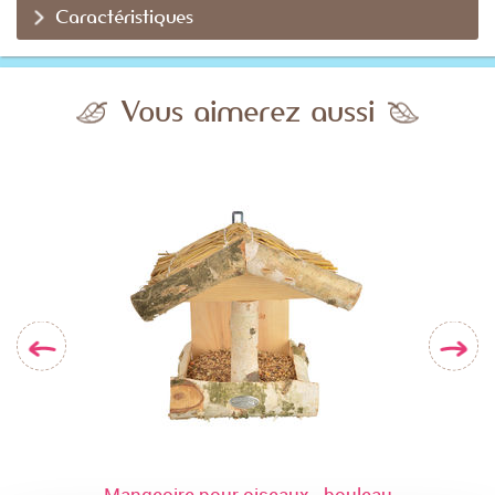
Caractéristiques
Vous aimerez aussi
Mangeoire pour oiseaux - bouleau
Mange