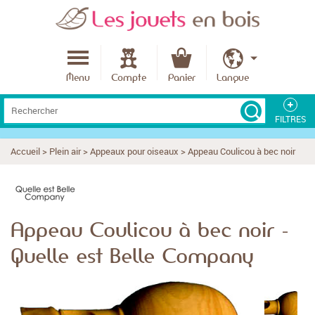
Menu
Compte
Panier
Langue
FILTRES
L'âge
Accueil
>
Plein air
>
Appeaux pour oiseaux
>
Appeau Coulicou à bec noir
Le budget
Appeau Coulicou à bec noir -
Quelle est Belle Company
Meilleures notes produits
Fabriqué en France
Fabriqué en Europe