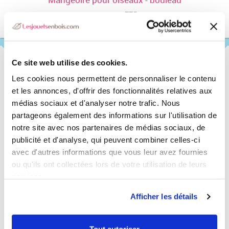
TTC
19,90 €
Ce site web utilise des cookies.
Les cookies nous permettent de personnaliser le contenu
Des avis clients
et les annonces, d'offrir des fonctionnalités relatives aux
pour vous aider à mieux choisir
médias sociaux et d'analyser notre trafic. Nous
partageons également des informations sur l'utilisation de
notre site avec nos partenaires de médias sociaux, de
publicité et d'analyse, qui peuvent combiner celles-ci
Expédition rapide
avec d'autres informations que vous leur avez fournies
sous 48h dans le monde entier
ou qu'ils ont collectées lors de votre utilisation de leurs
services.
Afficher les détails
t
Appeau Tourterelle des bois
Paiement sécurisé
TTC
23,90 €
Tout autoriser