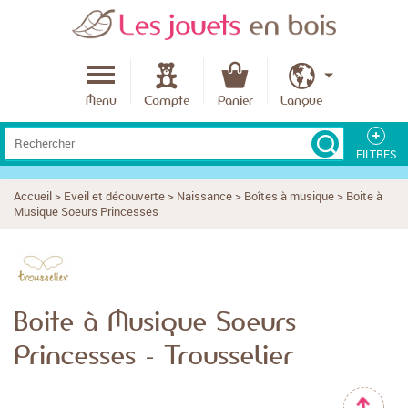
Menu
Compte
Panier
Langue
FILTRES
L'âge
Accueil
>
Eveil et découverte
>
Naissance
>
Boîtes à musique
>
Boite à
Musique Soeurs Princesses
Le budget
Boite à Musique Soeurs
Meilleures notes produits
Princesses - Trousselier
Fabriqué en France
Fabriqué en Europe