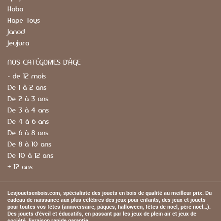
Haba
Hape Toys
Janod
Jeujura
NOS CATÉGORIES D'ÂGE
- de 12 mois
De 1 à 2 ans
De 2 à 3 ans
De 3 à 4 ans
De 4 à 6 ans
De 6 à 8 ans
De 8 à 10 ans
De 10 à 12 ans
+ 12 ans
Lesjouetsenbois.com, spécialiste des jouets en bois de qualité au meilleur prix. Du
cadeau de naissance aux plus célèbres des jeux pour enfants, des jeux et jouets
pour toutes vos fêtes (anniversaire, pâques, halloween, fêtes de noël, père noël…).
Des jouets d’éveil et éducatifs, en passant par les jeux de plein air et jeux de
société, livraison rapide garantie.