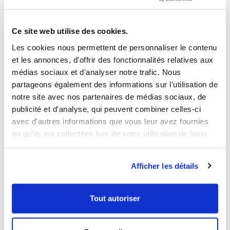
Des avis clients
Ce site web utilise des cookies.
pour vous aider à mieux choisir
Les cookies nous permettent de personnaliser le contenu
et les annonces, d'offrir des fonctionnalités relatives aux
médias sociaux et d'analyser notre trafic. Nous
partageons également des informations sur l'utilisation de
Expédition rapide
notre site avec nos partenaires de médias sociaux, de
sous 48h dans le monde entier
publicité et d'analyse, qui peuvent combiner celles-ci
avec d'autres informations que vous leur avez fournies
ou qu'ils ont collectées lors de votre utilisation de leurs
services.
Paiement sécurisé
Afficher les détails
Tout autoriser
Frais de port offerts
à partir de 89€ d'achat en France métropolitaine*