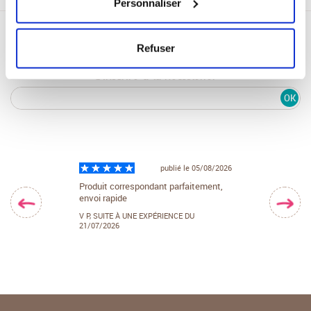
Personnaliser
Refuser
S'inscrire à la newsletter
OK
ublié le 29/07/2026
publié le 05/08/2026
té
Produit correspondant parfaitement,
Facile d'accès et
envoi rapide
UNE EXPÉRIENCE
VALÉRIE B,
SUITE 
27/07/2026
V P,
SUITE À UNE EXPÉRIENCE DU
21/07/2026