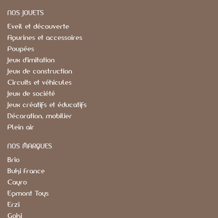
NOS JOUETS
Eveil et découverte
Figurines et accessoires
Poupées
Jeux d'imitation
Jeux de construction
Circuits et véhicules
Jeux de société
Jeux créatifs et éducatifs
Décoration, mobilier
Plein air
NOS MARQUES
Brio
Buki France
Cayro
Egmont Toys
Erzi
Goki